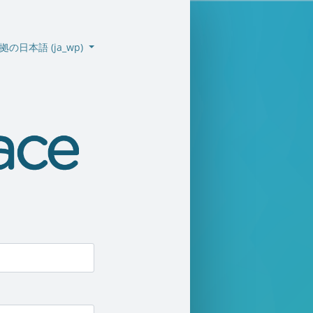
拠の日本語 ‎(ja_wp)‎
emo