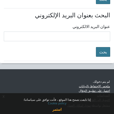
البحث بعنوان البريد الإلكتروني
عنوان البريد الالكتروني
لم يتم دخولك.
ملخص الاحتفاظ بالبيانات
احصل على تطبيق الجوّال
السياسات
x
إذا تابعت تصفح هذا الموقع ، فأنت توافق على سياساتنا:
التبديل إلى القالب القياسي
Cookie policy
مشغل بواسطة
مودل لمكان العمل
استمر